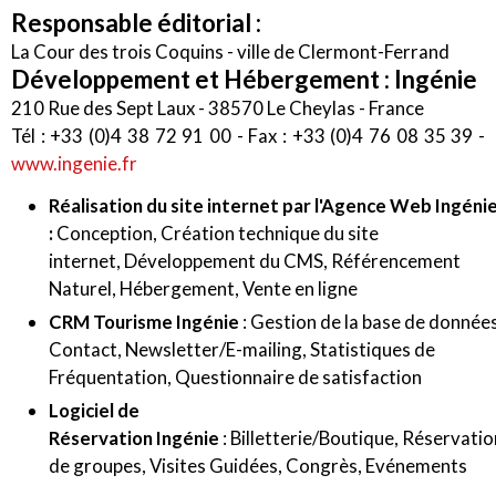
Responsable éditorial :
La Cour des trois Coquins - ville de Clermont-Ferrand
Développement et Hébergement : Ingénie
210 Rue des Sept Laux - 38570 Le Cheylas - France
Tél : +33 (0)4 38 72 91 00 - Fax : +33 (0)4 76 08 35 39 -
www.ingenie.fr
Réalisation du site internet par l'
Agence Web
Ingéni
:
Conception
,
Création technique du site
internet
,
Développement du CMS
,
Référencement
Naturel
,
Hébergement
,
Vente en ligne
CRM Tourisme
Ingénie
:
Gestion de la base de donnée
Contact
,
Newsletter/E-mailing
,
Statistiques de
Fréquentation
,
Questionnaire de satisfaction
Logiciel de
Réservation
Ingénie
:
Billetterie/Boutique
,
Réservatio
de groupes
,
Visites Guidées
,
Congrès
,
Evénements