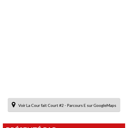
Voir La Cour fait Court #2 - Parcours E sur GoogleMaps