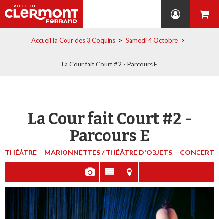
Accueil la Cour des 3 Coquins
>
Samedi 4 Octobre
>
La Cour fait Court #2 - Parcours E
La Cour fait Court #2 -
Parcours E
THÉÂTRE
MARIONNETTES / THÉÂTRE D'OBJETS
CONCERT