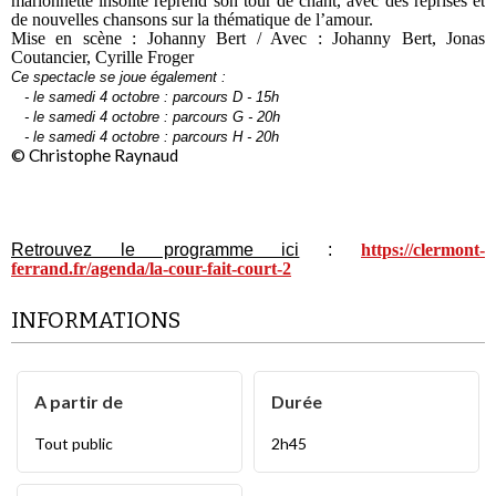
marionnette insolite reprend son tour de chant, avec des reprises et
de nouvelles chansons sur la thématique de l’amour.
Mise en scène : Johanny Bert / Avec : Johanny Bert, Jonas
Coutancier, Cyrille Froger
Ce spectacle se joue également :
- le samedi 4 octobre : parcours D - 15h
- le samedi 4 octobre : parcours G - 20h
- le samedi 4 octobre : parcours H - 20h
© Christophe Raynaud
Retrouvez le programme ici
:
https://clermont-
ferrand.fr/agenda/la-cour-fait-court-2
INFORMATIONS
A partir de
Durée
Tout public
2h45