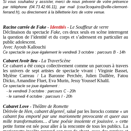
Si vous souhaitez y assister, merci de nous prévenir de votre présence
par téléphone (04.73.42.66.11), par mail (cour3coquins@ville-clermont-
ferrand.fr), ou directement à la billetterie lors de votre venue.
Racine carrée de Fake
-
Identités
-
Le Souffleur de verre
Déclinaison du spectacle
Fake
, ces deux seuls en scène interrogent
la question de l’identité et du corps et s’adressent en particulier au
public adolescent.
Avec
Ayoub Kallouchi
Ce spectacle se joue également le vendredi 3 octobre : parcours B - 14h
Cabaret Avoir lieu
-
La TraverScène
Ce cabaret a été conçu collectivement comme un parcours à travers
les univers de sept artistes de spectacle vivant : Virginie Basset,
Mylène Carreau / La Baronne Perchée, Julien Daillère, Fatou
Dicko, Amandine Fluet, Eva Murin, Jessy Youssef Khalil.
Ce spectacle se joue également :
- le vendredi 3 octobre : parcours C - 20h
- le samedi 4 octobre : parcours I - 20h
Cabaret Love
-
Théâtre de Romette
Dérivée de
Hen, cabaret dégenré, s
alué par les Inrocks comme
« un
cabaret fou emporté par une marionnette provocante et queer aux
mille transformations… d’une poésie insolente et jouissive. »
cette
petite forme est née pour aller à la rencontre de tous les publics. La