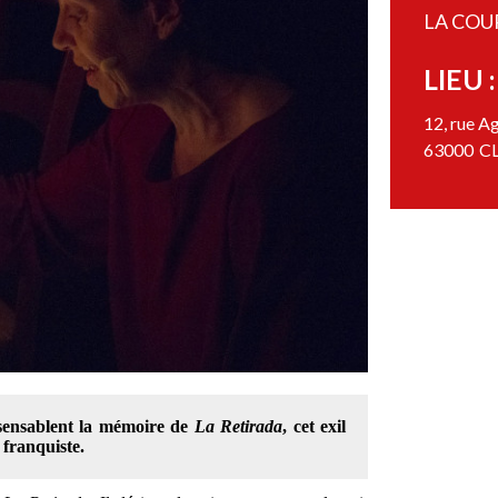
LA COU
LIEU :
12, rue A
63000
C
ensablent la mémoire de
La
Retirada
, cet exil
 franquiste.