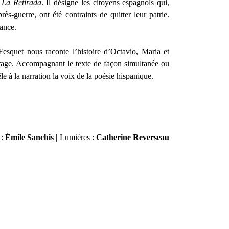
e
La
Retirada
. Il désigne les citoyens espagnols qui,
s-guerre, ont été contraints de quitter leur patrie.
ance.
esquet nous raconte l’histoire d’Octavio, Maria et
rage. Accompagnant le texte de façon simultanée ou
le à la narration la voix de la poésie hispanique.
 :
É
mile
Sanchis
| Lumières :
Catherine Reverseau