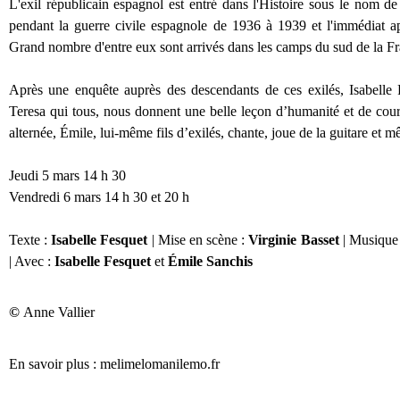
L'exil républicain espagnol est entré dans l'Histoire sous le nom d
pendant la guerre civile espagnole de 1936 à 1939 et l'immédiat aprè
Grand nombre d'entre eux sont arrivés dans les camps du sud de la Fr
Après une enquête auprès des descendants de ces exilés, Isabelle F
Teresa qui tous, nous donnent une belle leçon d’humanité et de cou
alternée, Émile, lui-même fils d’exilés, chante, joue de la guitare et mê
Jeudi 5 mars 14 h 30
Vendredi
6 mars 14 h 30 et 20 h
Texte :
Isabelle Fesquet
| Mise en scène :
Virginie Basset
| Musique
| Avec :
Isabelle Fesquet
et
É
mile
Sanchis
©
Anne Vallier
En savoir plus : melimelomanilemo.fr