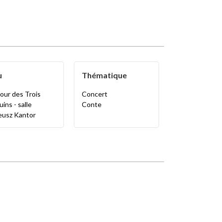
u
Thématique
our des Trois
Concert
ins - salle
Conte
eusz Kantor